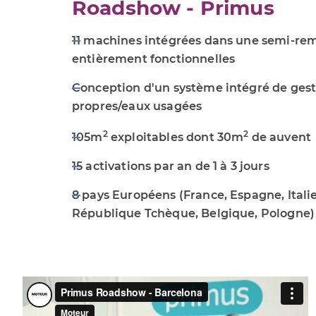
Roadshow - Primus
11 machines intégrées dans une semi-re
entièrement fonctionnelles
Conception d'un système intégré de gest
propres/eaux usagées
2
2
105m
exploitables dont 30m
de auvent
15 activations par an de 1 à 3 jours
8 pays Européens (France, Espagne, Itali
République Tchèque, Belgique, Pologne)