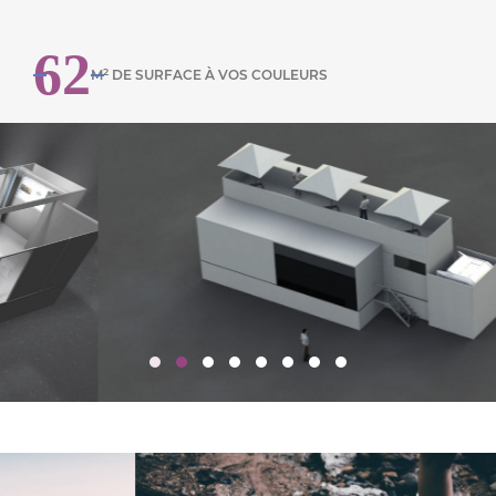
62
2
M
DE SURFACE À VOS COULEURS