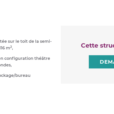
ée sur le toit de la semi-
Cette stru
2
116 m
,
n configuration théâtre
DEM
ondes,
ockage/bureau