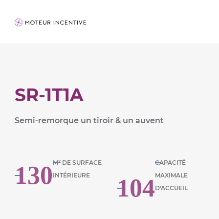
SR-1T1A
Semi-remorque un tiroir & un auvent
2
M
DE SURFACE
CAPACITÉ
130
INTÉRIEURE
MAXIMALE
104
D'ACCUEIL