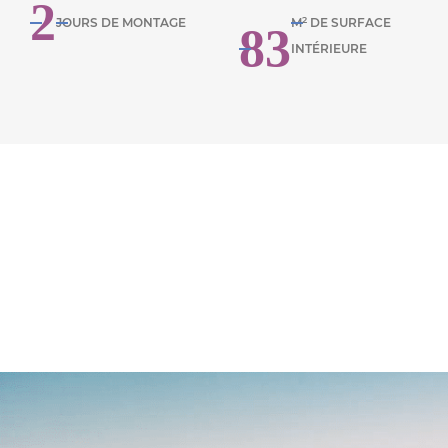
2
2
JOURS DE MONTAGE
M
DE SURFACE
83
INTÉRIEURE