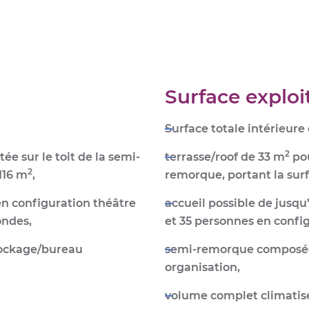
Surface exploit
Surface totale intérieure
2
ée sur le toit de la semi-
terrasse/
roof de 33 m
pou
2
116 m
,
remorque, portant la
sur
n configuration théâtre
accueil possible de
jusqu
ondes,
et 35 personnes en config
ockage/bureau
semi-remorque composée
organisation,
volume complet
climatis