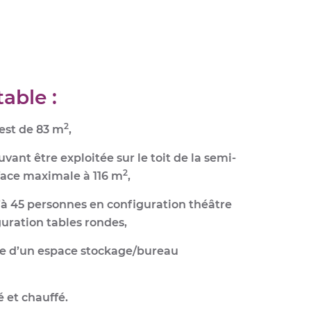
able :
2
 est de 83 m
,
vant être exploitée sur le toit de la semi-
2
face maximale à 116 m
,
’à 45 personnes
en configuration théâtre
uration tables rondes,
 d’un espace stockage/bureau
é et chauffé
.