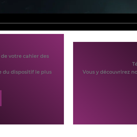
de votre cahier des
T
 du dispositif le plus
Vous y découvrirez no