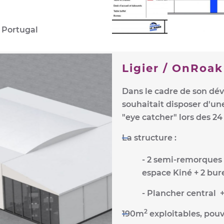
, Portugal
Ligier / OnRoak
Dans le cadre de son d
souhaitait disposer d'un
"eye catcher" lors des 2
La structure :
- 2 semi-remorques
espace Kiné + 2 bur
- Plancher central +
2
190m
exploitables, pouv