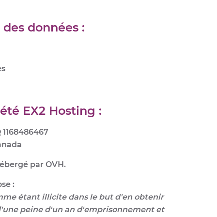
e des données :
es
été EX2 Hosting :
Q 1168486467
Canada
hébergé par OVH.
se :
me étant illicite dans le but d'en obtenir
uni d'une peine d'un an d'emprisonnement et