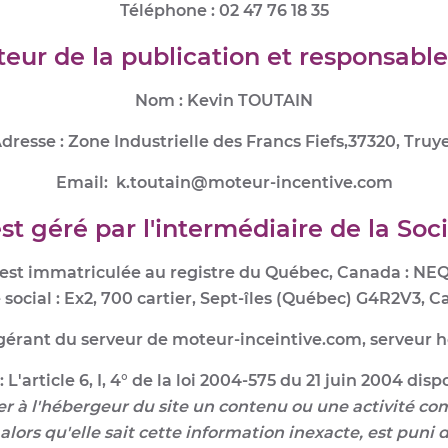
Téléphone : 02 47 76 18 35
eur de la publication et responsabl
Nom : Kevin TOUTAIN
dresse : Zone Industrielle des Francs Fiefs,37320, Truy
Email: k.toutain@moteur-incentive.com
t géré par l'intermédiaire de la Soci
 est immatriculée au registre du Québec, Canada : NE
 social : Ex2, 700 cartier, Sept-îles (Québec) G4R2V3, 
 gérant du serveur de moteur-inceintive.com, serveur 
: L'article 6, I, 4° de la loi 2004-575 du 21 juin 2004 dispo
er à l'hébergeur du site un contenu ou une activité com
on, alors qu'elle sait cette information inexacte, est p